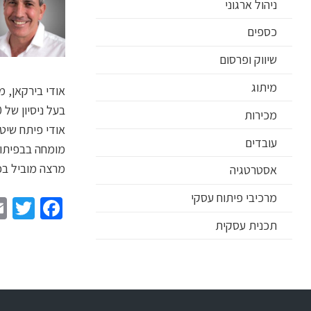
ניהול ארגוני
כספים
שיווק ופרסום
מיתוג
א
ודי ביר
קאן
, מ
בעל ניסיון של 20 שנה בפיתוח וקידום עסקים קטנים ובינוניים בארץ ובעולם.
מכירות
אוד
י פיתח שיטה
עובדים
מומחה בבפיתוח
מרצה מוביל בכנ
אסטרטגיה
מרכיבי פיתוח עסקי
er
book
תכנית עסקית