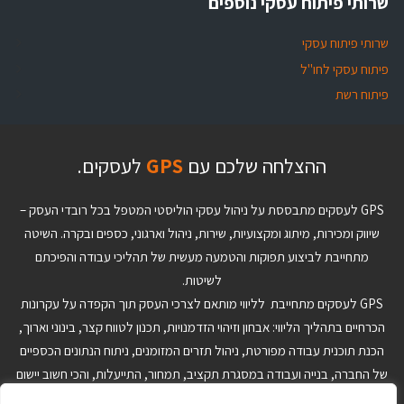
שרותי פיתוח עסקי נוספים
שרותי פיתוח עסקי
פיתוח עסקי לחו"ל
פיתוח רשת
ההצלחה שלכם עם
GPS
לעסקים.
GPS לעסקים מתבססת על ניהול עסקי הוליסטי המטפל בכל רובדי העסק –
שיווק ומכירות, מיתוג ומקצועיות, שירות, ניהול וארגוני, כספים ובקרה. השיטה
מתחייבת לביצוע תפוקות והטמעה מעשית של תהליכי עבודה והפיכתם
לשיטות.
GPS לעסקים מתחייבת לליווי מותאם לצרכי העסק תוך הקפדה על עקרונות
הכרחיים בתהליך הליווי: אבחון וזיהוי הזדמנויות, תכנון לטווח קצר, בינוני וארוך,
הכנת תוכנית עבודה מפורטת, ניהול תזרים המזומנים, ניתוח הנתונים הכספיים
של החברה, בנייה ועבודה במסגרת תקציב, תמחור, התייעלות, והכי חשוב יישום
והטמעה של ההחלטות ותוכנית העבודה. הצוות המקצועי ב-GPS לעסקים יבנה