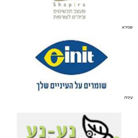
שפירא
עינית