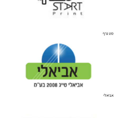
סט גרף
אביאלי