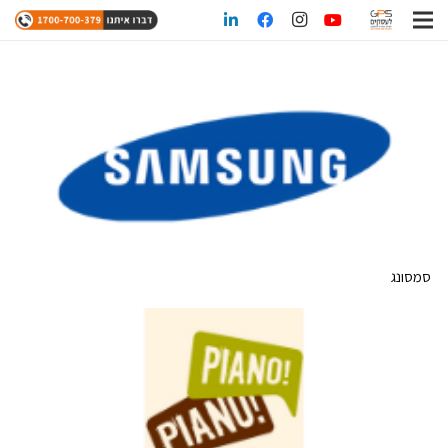
סמסונג