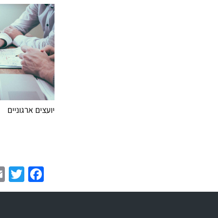
יועצים ארגוניים
er
book