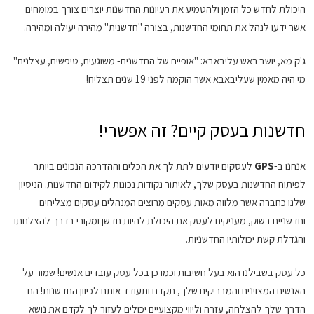
היכולת לחדש כל הזמן ולהטמיע את רעיונות החדשנות יוצרים צורך במומחים
אשר ידעו לנהל את תחומי החדשנות, בצורה "חדשנית" מהירה יעילה ומהירה.
ג'ק מא, יושב ראש עליבאבא: "אופיים של החדשנים- משוגעים, טיפשים, עצלנים"
מי היה מאמין שעליבאבא אשר הוקמה לפני 19 שנים תצליח!
חדשנות בעסק קיים? זה אפשרי!
אנחנו ב-
GPS
לעסקים יודעים לתת לך את הכלים וההדרכה הנכונים ביותר
לפיתוח החדשנות בעסק שלך, לאיתור נקודות נכונות לקידום החדשנות. הניסיון
שלנו כחברה אשר מלווה מאות עסקים מרוצים המנהלים עסקים מצליחים
וחדשניים בשוק, מעניקים לעסק את היכולת להיות חדשן ומקורי בדרך להצלחתו
והגדלת קשת יכולותיו החדשניות.
כל עסק בשבילנו הוא בעל חשיבות וכמו כן בכל עסק עובדים אנשים! שמור על
האנשים המצוינים והמבריקים שלך, תקדם ותעודד אותם לכיוון החדשנות! הם
הדרך שלך להצלחה, עזרה וליווי מקצועיים יכולים לעזור לך לקדם את נושא