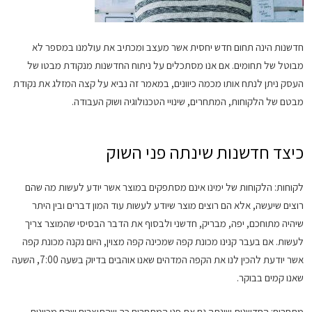
חדשנות הינה תחום חדש יחסית אשר מעצב ומכתיב את עולמנו במספר לא
מבוטל של תחומים. אם אנו מסתכלים על ניתוח החדשנות מנקודת מבטו של
העסק ניתן לנתח אותו מכמה כיוונים, במאמר זה נביא על קצה המזלג את נקודת
מבטם של הלקוחות, המתחרים, שינויי הטכנולוגיה ושוק העבודה.
כיצד חדשנות שינתה פני השוק
לקוחות: הלקוחות של ימינו אינם מסתפקים במוצר אשר יודע לעשות מה שהם
רוצים שיעשה, אלא הם רוצים מוצר שיודע לעשות עוד המון דברים ובין היתר
שיהיה מתוחכם, יפה, מבריק, חדשני ולבסוף את הדבר הבסיסי שהמוצר צריך
לעשות. אם בעבר קנינו מכונת קפה שמכינה קפה מצוין, היום נקנה מכונת קפה
אשר יודעת להכין לנו את הקפה המדהים שאנו אוהבים בדיוק בשעה 7:00, השעה
שאנו קמים בבוקר.
מתחרים: החדשנות שינתה גם את פני המתחרים כך שהתוצרים שהם מכוונים