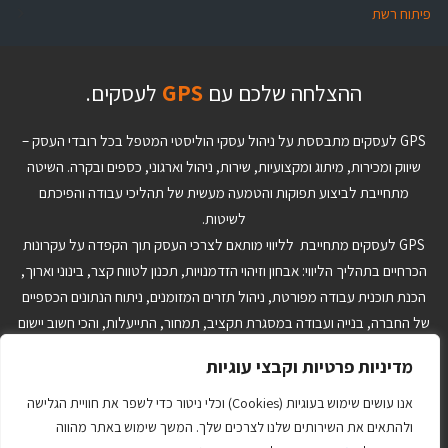
פיתוח רשת
ההצלחה שלכם עם
GPS
לעסקים.
GPS לעסקים מתבססת על ניהול עסקי הוליסטי המטפל בכל רובדי העסק –
שיווק ומכירות, מיתוג ומקצועיות, שירות, ניהול וארגוני, כספים ובקרה. השיטה
מתחייבת לביצוע תפוקות והטמעה מעשית של תהליכי עבודה והפיכתם
לשיטות.
GPS לעסקים מתחייבת לליווי מותאם לצרכי העסק תוך הקפדה על עקרונות
הכרחיים בתהליך הליווי: אבחון וזיהוי הזדמנויות, תכנון לטווח קצר, בינוני וארוך,
הכנת תוכנית עבודה מפורטת, ניהול תזרים המזומנים, ניתוח הנתונים הכספיים
של החברה, בנייה ועבודה במסגרת תקציב, תמחור, התייעלות, והכי חשוב יישום
והטמעה של ההחלטות ותוכנית העבודה. הצוות המקצועי ב-GPS לעסקים יבנה
מדיניות פרטיות וקבצי עוגיות
עבורך כלי ניהול מותאמים אישית שיאפשרו לך לנהל את העסק בצורה טובה
יותר בתהליכי היום יום ויתרה מזו יתנו לך יכולת לקבל החלטות אסטרטגיות על
אנו עושים שימוש בעוגיות (Cookies) וכלי ניטור כדי לשפר את חוויית הגלישה
סמך נתונים ועובדות ולא על בסיס תחושות בטן.
ולהתאים את השירותים שלנו לצרכים שלך. המשך שימוש באתר מהווה