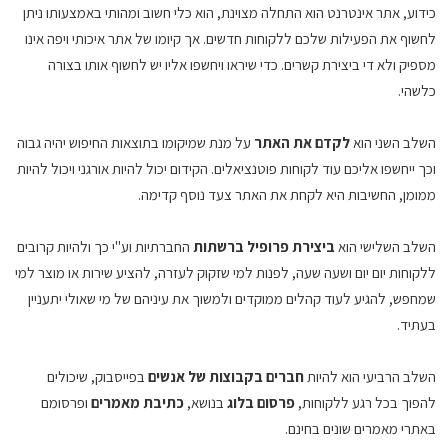
כידוע, אתר אינטרנט הוא התחלה מצוינת, הוא כלי חשוב ומהותי באמצעותו ניתן
לחשוף את הפעילות שלכם ללקוחות חדשים. אך קיומו של אתר איכותי ויפה אינו
מספיק ולא די ביצירת קשרים. כדי שיראו ויחשפו אליו יש לחשוף אותו בצורה
כלשהי.
השלב השני הוא
לקדם את האתר
על מנת שמיקומו בתוצאות החיפוש יהיה גבוה
וכך ייחשפו אליכם עוד לקוחות פוטנציאלים. הקידום יכול להיות אורגני ויכול להיות
ממומן, החשיבות היא לקחת את האתר צעד נוסף קדימה.
השלב השלישי הוא
ביצירת פרופיל ברשתות
החברתיות וע"י כך ולהיות קרובים
ללקוחות יום יום ושעה שעה, לפנות למי שזקוק לעזרה, להציע שירות או מוצר למי
שמחפש, להגיע לעוד קהלים ממוקדים ולמשוך את עיניהם של מי שאולי יתעניין
בעתיד.
השלב הרביעי הוא להיות
חברים בקבוצות של אנשים
בפייסבוק, שיכולים
להפוך בכל רגע ללקוחות,
פרסום בלוג
בנושא,
כתיבת מאמרים
ופרסומם
באתרי מאמרים שונים בחינם.