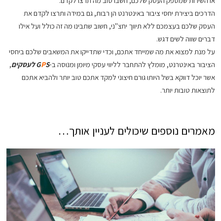
או השירות שמספק העסק שלכם, חשבו טוב מה תרצו לקדם.
הדרכים ביצירת יחסי ציבור באינטרנט הן רבות, גם במידה ותרצו לקדם את
העסק שלכם בעצמכם ללא תיווך יחצ"ני, חשוב שתבינו מה זה כולל ועל אילו
דברים שווה לשים דגש.
על מנת למצוא את מה שמייחד אתכם, וכדי שתדייקו את המשאבים שלכם ביחסי
הציבור באינטרנט, מומלץ להתחבר לליווי עסקי מיומן ומנוסה ב-
S לעסקים
P
G
,
אשר יוכל דווקא בשל היותו גורם חיצוני למקד אתכם טוב יותר ולהביא אתכם
לתוצאות טובות יותר.
מאמרים נוספים שיכולים לעניין אותך…