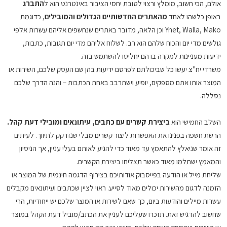
אולם, הכי חשוב, מומלץ ורצוי לטובת יחסי הציבור באינטרנט הוא ל
התברג
באופן כלשהו לאחד
מהאתרים החדשותיים הגדולים והמובילים
, כדוגמת
Ynet, Walla, Mako וכן הלאה, מדובר באתרים שנחשפים אליהם עשרות אלפי
גולשים מדי יום והכוח שלהם הוא רב. לשלוח אליהם מדי יום תגובות, כתבות,
ידיעות מעניינות למקרה בו הם יחליטו להשתמש בזה.
משרדי יח"צ יעשו כל שביכולתם לפרסם ידיעות בהן שם העסק שלכם, השירות או
המוצר אותו אתם מספקים, יופיע וישתרבב באחת הכתבות – והנה הדרך שלכם
נסללה.
השלב החמישי הוא
ביצירת קשרים עם כתבים, עיתונאים ומובילי דעת קהל.
הרשת חשפה בפנינו את האפשרות ליצור קשרים מבלי שנזדקק לתיווך. לעיתים
זה אומר שניאלץ להתאמץ עד מאוד כדי להגיע לאותם בעלי עניין, אך הניסיון
והמאמץ ישתלמו מאוד כאשר תצליחו ביצירת הקשרים.
שליחת מייל או הודעה בפייסבוק אודותיכם בצירוף הדגמה חינמית של המוצר או
הזמנה לדגום מהשירות יכולים מאוד לסייע. ראוי לציין שכתבים ועיתונאים מקבלים
עשרות מיילים והודעות ביום, כך שאם לשירות או המוצר שלכם יש ייחודיות, הרי
שחשוב להדגיש זאת. תזכרו שעליכם לעניין את הכתב/מוביל דעת הקהל במוצר