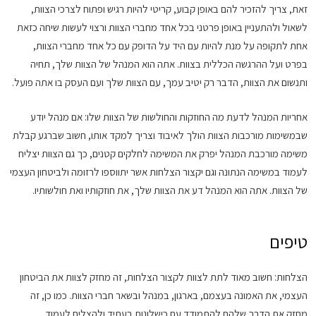
זאת, צריך להזכיר להם באופן קבוע, קריטי להיות רגיש ופתוח לצרכי הצוות,
לשאול ולהתעניין באופן פרטני בכל אחד מחברי הצוות ורצוי לעשות שיחה כזאת
אחת לתקופה על מנת להיות עם היד על הדופק עם כל אחד מחברי הצוות,
בפרט ועל ההרגשה הכללית בצוות. אתה הוא המנהל של הצוות שלך, תחיה
ותנשום את הצוות, הדבר רק יטיב עמך, עם הצוות שלך ועם העסק בו אתה פועל.
אחריות המנהל לדעת מה החוזקות והחולשות של הצוות שלו: אם מנהל יודע
שבמשימות מורכבות הצוות הולך לאיבוד וצריך למקד אותו, חשוב שברגע קבלת
משימה מורכבת המנהל יפרק את המשימה לחלקים קטנים, כך גם הצוות יצליח
לעמוד במשימה הנתונה וגם יקצור הצלחות אשר יתווספו לרזומה ולביטחון העצמי
של הצוות. אתה הוא המנהל דע את הצוות שלך, את חוזקותיו ואת חולשותיו.
טיפים
הצלחות: חשוב מאוד לתת לצוות לקצור הצלחות, זה מחזק לצוות את הביטחון
העצמי, את האמונה בעצמם, בארגון, במנהל ובשאר חברי הצוות. כמו כן, זה
מחזק את הדרך שלהם להתמודד עם כישלונות בעתיד ולהצליח לעמוד