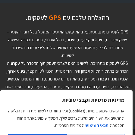
ההצלחה שלכם עם
GPS
לעסקים.
GPS לעסקים מתבססת על ניהול עסקי הוליסטי המטפל בכל רובדי העסק –
שיווק ומכירות, מיתוג ומקצועיות, שירות, ניהול וארגוני, כספים ובקרה. השיטה
מתחייבת לביצוע תפוקות והטמעה מעשית של תהליכי עבודה והפיכתם
לשיטות.
GPS לעסקים מתחייבת לליווי מותאם לצרכי העסק תוך הקפדה על עקרונות
הכרחיים בתהליך הליווי: אבחון וזיהוי הזדמנויות, תכנון לטווח קצר, בינוני וארוך,
הכנת תוכנית עבודה מפורטת, ניהול תזרים המזומנים, ניתוח הנתונים הכספיים
של החברה, בנייה ועבודה במסגרת תקציב, תמחור, התייעלות, והכי חשוב יישום
והטמעה של ההחלטות ותוכנית העבודה. הצוות המקצועי ב-GPS לעסקים יבנה
מדיניות פרטיות וקבצי עוגיות
עבורך כלי ניהול מותאמים אישית שיאפשרו לך לנהל את העסק בצורה טובה
יותר בתהליכי היום יום ויתרה מזו יתנו לך יכולת לקבל החלטות אסטרטגיות על
אנו עושים שימוש בעוגיות (Cookies) וכלי ניטור כדי לשפר את חוויית הגלישה
סמך נתונים ועובדות ולא על בסיס תחושות בטן.
ולהתאים את השירותים שלנו לצרכים שלך. המשך שימוש באתר מהווה
הסכמה ל
תנאי השימוש
ולמדיניות הפרטיות.
צרו קשר