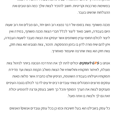
במשימות מורכבות וקריטיות. חשוב להזכיר לצוות שלך כמה הם טובים ואת
ההצלחות שהשיגו בעבר.
מכנה משותף: צוות בסופו של דבר נמצא רוב היום יחד, הם מבלים את רוב שעות
היום בעבודה, חשוב מאוד ליצור לכלל חברי הצוות מכנה משותף, במידה ואין
ליצור לכולם תחומי עניין משותפים אשר יעסיקו את הצוות מעבר לשעות העבודה,
ויתן להם שיח פורה לדון בו בזמן ההפסקות. תזכור, צוות מגובש הוא צוות חזק,
צוות חזק הוא צוות שתרצה שיעמוד מאחוריך.
אנחנו ב-
S לעסקים
P
G
יכולים לתת לך את ההדרכה הנכונה ביותר לניהול צוות
מוצלח, לאיתור חוזקותיו וחולשותיו של הצוות משלב הקמת הצוות ועד מדידת
תפוקותיו ויעילותו בעבודה השוטפת, הניסיון שלנו כחברה אשר מלווה מאות
עסקים מרוצים המנהלים צוותי עובדים רבים יודעים לדבר לכולם בגובה העיניים
מעניקים לצוות את הערך המוסף והכל כך חשוב בעסק ונרצה להטמיע יכולת
זאת גם לך ולצוות בו אתה פועל.
כל עסק בשבילנו הוא בעל חשיבות וכמו כן בכל עסק עובדים אנשים! האנשים