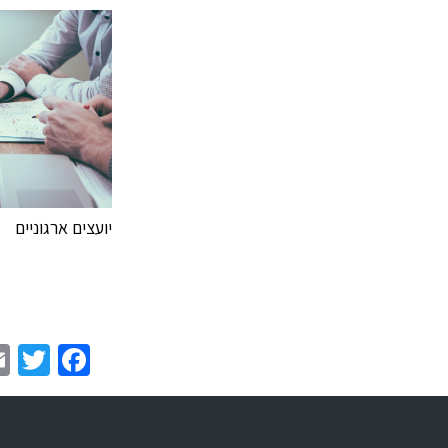
יועצים ארגוניים
er
book