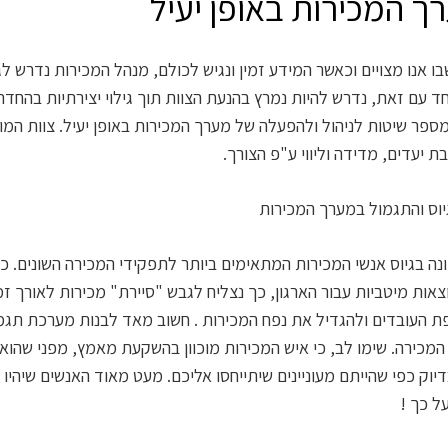
רך המכירות באופן יעיל
ו אנו מצויים וכאשר המידע זמין ונגיש לכולם, מנהל המכירות נדרש לג
חד עם זאת, נדרש להיות נמרץ בהנעת הצוות תוך גילוי יצירתיות בהח
ת יעדים, מדידה וליווי ע"פ הצורך.
יוס והתגמול במערך המכירות
ה בגיוס אנשי המכירות המתאימים ביותר לתפקידי המכירה השונים. ככ
ות מיטביות עבור הארגון, כך נצליח לגבש "סיירת" מכירות לאורך זמ
ת העובדים ולהגדיל את נפח המכירות . חשוב מאד לבנות מערכת תגמו
כירה. שימו לב, כי איש המכירות מוכוון בהשקעת מאמץ, מפני שהוא פוע
וק כפי שהייתם מעוניינים שיתייחסו אליכם. מעט מאוד האנשים שיהיו נא
ל כך !