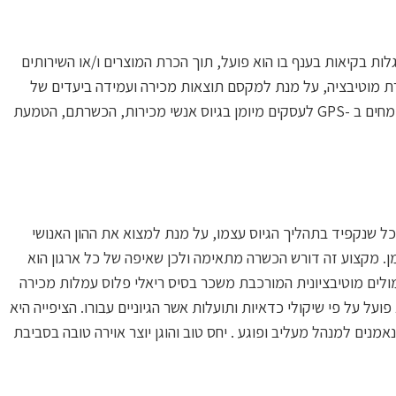
לות בקיאות בענף בו הוא פועל, תוך הכרת המוצרים ו/או השירותים
דרת מוטיבציה, על מנת למקסם תוצאות מכירה ועמידה ביעדים של
מחלקתו. קיימות מספר שיטות לניהול ולהפעלה של מערך המכירות באופן יעיל. צוות המומחים ב -GPS לעסקים מיומן בגיוס אנשי מכירות, הכשרתם, הטמעת
ל שנקפיד בתהליך הגיוס עצמו, על מנת למצוא את ההון האנושי
ן. מקצוע זה דורש הכשרה מתאימה ולכן שאיפה של כל ארגון הוא
לים מוטיבציונית המורכבת משכר בסיס ריאלי פלוס עמלות מכירה
ל על פי שיקולי כדאיות ותועלות אשר הגיוניים עבורו. הציפייה היא
מנים למנהל מעליב ופוגע . יחס טוב והוגן יוצר אוירה טובה בסביבת