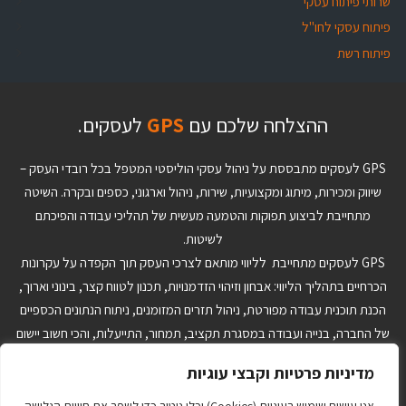
שרותי פיתוח עסקי
פיתוח עסקי לחו"ל
פיתוח רשת
ההצלחה שלכם עם
GPS
לעסקים.
GPS לעסקים מתבססת על ניהול עסקי הוליסטי המטפל בכל רובדי העסק –
שיווק ומכירות, מיתוג ומקצועיות, שירות, ניהול וארגוני, כספים ובקרה. השיטה
מתחייבת לביצוע תפוקות והטמעה מעשית של תהליכי עבודה והפיכתם
לשיטות.
GPS לעסקים מתחייבת לליווי מותאם לצרכי העסק תוך הקפדה על עקרונות
הכרחיים בתהליך הליווי: אבחון וזיהוי הזדמנויות, תכנון לטווח קצר, בינוני וארוך,
הכנת תוכנית עבודה מפורטת, ניהול תזרים המזומנים, ניתוח הנתונים הכספיים
של החברה, בנייה ועבודה במסגרת תקציב, תמחור, התייעלות, והכי חשוב יישום
והטמעה של ההחלטות ותוכנית העבודה. הצוות המקצועי ב-GPS לעסקים יבנה
מדיניות פרטיות וקבצי עוגיות
עבורך כלי ניהול מותאמים אישית שיאפשרו לך לנהל את העסק בצורה טובה
יותר בתהליכי היום יום ויתרה מזו יתנו לך יכולת לקבל החלטות אסטרטגיות על