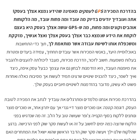
בהדרכת המכירה
S לעסקים
P
G
מאמינה שהידע נמצא אצלך בעסק!
אתה ועובדיך יודעים בדיוק מה עובד ומה פחות עובד, מה הלקוחות
אוהבים וקונים ומה פחות, מה ש-GPS עושה אצלך בעסק היא בעצם
לוקחת את הידע שנמצא כבר אצלך בעסק אצלך ואצל אנשיך, מזקקת
ומשכפלת אותו לשיטת עבודה אשר מותאמת לך
, תוך כדי התחשבות
באוכלוסיית היעד, באנשי המכירות אשר עובדים תחתיך, עמידה ביעדים ומטרות
בעלות משמעות. חשוב לזכור, הדרכת מכירות, מעבר ליכולתה להעצים ולהגביר
את מיומנות העובד, היא הזדמנות לבחון גם את עצמך כבעל עסק איפה, כיצד
ואיך לשפר, כיצד להכניס שינויים שרצינו תמיד לעשות אך מסיבות כאלה ואחרות
פשוט לא עשינו, מדובר בהזדמנות לשינויים חיוביים בעסק שלך.
בהדרכת מכירות אנחנו מלמדים ומתרגלים את עובדיך לנתב את המכירה לטובת
העסק.
דוגמה קטנה:
אנו מוכרים מוצר דיי גנרי אך עם יתרון אחר, או מוכרים מוצר
ונותנים ללקוח בסוף הקנייה צ'ופר שעושה טוב על הלב. זה מה שנדגיש בפני
הלקוח שרוצה כמה ימים לחשוב על זה או לעשות סקר שוק לפני הרכישה. ברגע
שהלקוח שלנו ילך ויעשה סקר שוק הדבר הראשון שהוא ישאל את המתחרים האם
גם לכם יש את היתרון שהציעו לי? האם גם אתם מצ'פרים את הלקוח בסוף