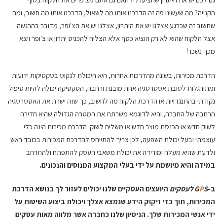
הקנייה? מה שעשינו פה זה הדרכנו אותו מה לשאול, הדרכנו אותו מה חשוב, ומה
שחשוב זה שכרגע אצלנו יש את היתרון, אצלנו יש את הצ'ופר, מדובר בהרגשה
אצל הלקוח שהוא לא רק הוציא כסף אלא הצליח להכניס יתרון או צ'ופר ויצא
מכך נשכר!
הדרכת מכירות, בשונה מהדרכות אחרות, היא היכולת לנקוט בטקטיקות ידועות
ומתורגלות לטובת אסטרטגיה אחת מובנת ורחבה, הטקטיקה יכולה להיות טיפול
נקודתי בהתנגדויות או הדרכת הלקוח מה לחשוב, כך שזה ישרת את האסטרטגיה
הרחבה של החברה, והיא לדוגמא משרתת את המטרה הגדולה שהיא חדירה
לשוק חדש או הכנסת מוצר חדש או משלים לשוק. הדרכת מכירות הינה כלי
עוצמתי ובעל יכולת השפעה, לכן צריך להתייחס להדרכת המכירות בכובד ראש
ולדעת שהיא מעלה ומורידה את יכולת משאבי העסק להתפתח ולהתרחב
במידה והיא מיושמת על ידי בעלי המקצוע המנוסים והנכונים.
ב-
S לעסקים
P
G
היועצים העסקיים שלנו יכולים לעזור לך בנושא הדרכת
המכירות, תוך כדי זיקוק הידע שנמצא אצלך ויכולת ביצוע השיטות על
ידי אנשי המכירות שלך. הניסיון שלנו כחברה אשר מלווה מאות עסקים