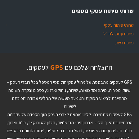
שרותי פיתוח עסקי נוספים
שרותי פיתוח עסקי
פיתוח עסקי לחו"ל
פיתוח רשת
ההצלחה שלכם עם
GPS
לעסקים.
GPS לעסקים מתבססת על ניהול עסקי הוליסטי המטפל בכל רובדי העסק –
שיווק ומכירות, מיתוג ומקצועיות, שירות, ניהול וארגוני, כספים ובקרה. השיטה
מתחייבת לביצוע תפוקות והטמעה מעשית של תהליכי עבודה והפיכתם
לשיטות.
GPS לעסקים מתחייבת לליווי מותאם לצרכי העסק תוך הקפדה על עקרונות
הכרחיים בתהליך הליווי: אבחון וזיהוי הזדמנויות, תכנון לטווח קצר, בינוני וארוך,
הכנת תוכנית עבודה מפורטת, ניהול תזרים המזומנים, ניתוח הנתונים הכספיים
של החברה, בנייה ועבודה במסגרת תקציב, תמחור, התייעלות, והכי חשוב יישום