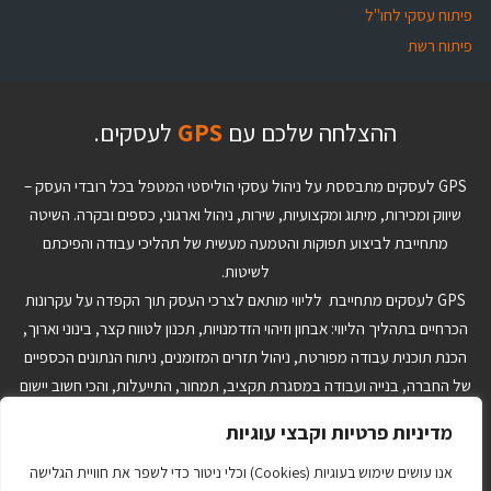
פיתוח עסקי לחו"ל
פיתוח רשת
ההצלחה שלכם עם
GPS
לעסקים.
GPS לעסקים מתבססת על ניהול עסקי הוליסטי המטפל בכל רובדי העסק –
שיווק ומכירות, מיתוג ומקצועיות, שירות, ניהול וארגוני, כספים ובקרה. השיטה
מתחייבת לביצוע תפוקות והטמעה מעשית של תהליכי עבודה והפיכתם
לשיטות.
GPS לעסקים מתחייבת לליווי מותאם לצרכי העסק תוך הקפדה על עקרונות
הכרחיים בתהליך הליווי: אבחון וזיהוי הזדמנויות, תכנון לטווח קצר, בינוני וארוך,
הכנת תוכנית עבודה מפורטת, ניהול תזרים המזומנים, ניתוח הנתונים הכספיים
של החברה, בנייה ועבודה במסגרת תקציב, תמחור, התייעלות, והכי חשוב יישום
והטמעה של ההחלטות ותוכנית העבודה. הצוות המקצועי ב-GPS לעסקים יבנה
מדיניות פרטיות וקבצי עוגיות
עבורך כלי ניהול מותאמים אישית שיאפשרו לך לנהל את העסק בצורה טובה
יותר בתהליכי היום יום ויתרה מזו יתנו לך יכולת לקבל החלטות אסטרטגיות על
אנו עושים שימוש בעוגיות (Cookies) וכלי ניטור כדי לשפר את חוויית הגלישה