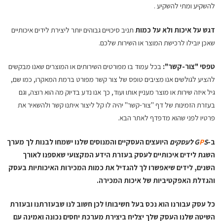
להשקיע ומתי להשקיע .
דגש על איכות ולא על כמות
תניב סיכויים גבוהים יותר ליצירת לידים איכותיים
שאכן יובילו לרכישת המוצר או השירות שלכם.
טפסי "צור-קשר":
בכל עמוד בו מפורטים השירותים או המוצרים שאנו מבקשים
להציע לגולשים אנו מציבים טופס של צור קשר מפורט ברמת המאקרו, כמו שם,
גיל איזה שירות או מוצר מעניין אותו ועוד, כך אנו נדע בדיוק מה הוא רוצה, וגם
בעזרת הזמינות של דף "צור-קשר" יהיה לו קל ליצור איתנו קשר ולהשאיר את
פרטיו לפני שהוא מדפדף לאתר הבא.
ב-
S לעסקים
P
G
היועצים העסקיים והמנוסים שלנו ישמחו לבנות לך מערך
השגת לידים איכותיים לעסק בעזרת הידע המקצועי שאספנו לאורך
השנים, לידים שיאפשרו לך להגדיל את כמות המכירות האיכותיות בעסק
והגדלת האפקטיביות של איכות המכירה.
כל עסק עבורנו הוא נכס בעל חשיבות! לכן חשוב לנו שבעזרתנו ובעזרת
השיטה שלנו העסק שלך יצליח ביצירת מערכת יחסים נכונה ואמינה עם