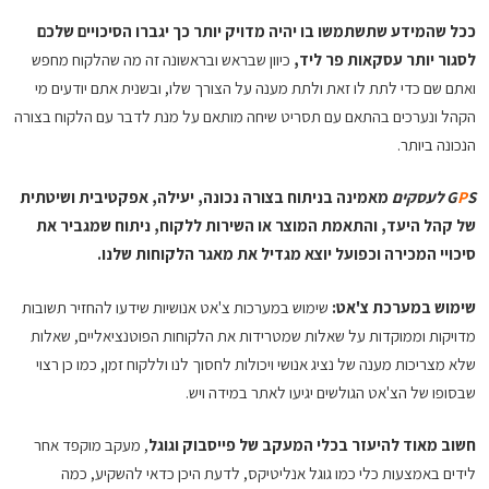
ככל שהמידע שתשתמשו בו יהיה מדויק יותר כך יגברו הסיכויים שלכם
לסגור יותר עסקאות פר ליד,
כיוון שבראש ובראשונה זה מה שהלקוח מחפש
ואתם שם כדי לתת לו זאת ולתת מענה על הצורך שלו, ובשנית אתם יודעים מי
הקהל ונערכים בהתאם עם תסריט שיחה מותאם על מנת לדבר עם הלקוח בצורה
הנכונה ביותר.
S לעסקים
P
G
מאמינה בניתוח בצורה נכונה, יעילה, אפקטיבית ושיטתית
של קהל היעד, והתאמת המוצר או השירות ללקוח, ניתוח שמגביר את
סיכויי המכירה וכפועל יוצא מגדיל את מאגר הלקוחות שלנו.
שימוש במערכת צ'אט:
שימוש במערכות צ'אט אנושיות שידעו להחזיר תשובות
מדויקות וממוקדות על שאלות שמטרידות את הלקוחות הפוטנציאליים, שאלות
שלא מצריכות מענה של נציג אנושי ויכולות לחסוך לנו וללקוח זמן, כמו כן רצוי
שבסופו של הצ'אט הגולשים יגיעו לאתר במידה ויש.
חשוב מאוד להיעזר בכלי המעקב של פייסבוק וגוגל
, מעקב מוקפד אחר
לידים באמצעות כלי כמו גוגל אנליטיקס, לדעת היכן כדאי להשקיע, כמה