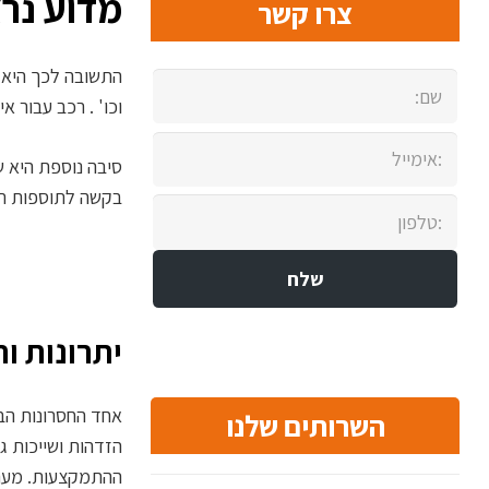
מדוע נרצ
צרו קשר
התשובה לכך היא ב
וכו' . רכב עבור 
סיבה נוספת היא ש
בקשה לתוספות תק
יתרונות ו
אחד החסרונות הב
השרותים שלנו
הזדהות ושייכות גב
ההתמקצעות. מערך