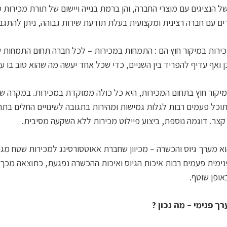
 הנציגים עם מוצרי החברה, והן ברמת בנייה ויישום של תורת מכירות ס
עם חברה רצינית ומקצועית בעלת תודעת שירות גבוהה, ניתן להתגבר 
ירות במיקור חוץ הם : התמחות במכירות – לכל חברה תחום התמחות ש
ואף עדיף להפריד בין השניים, כדי שכל אחד יעשה מה שהוא טוב בו ע"פ 
קור חוץ בתחום המכירות, היא כל כולה ממוקדת במכירות. במקרה שבו
תוכל פעמים רבות לגלות גמישות ומהירות בתגובה לשינויים החלים בת
קצר. דוגמה נוספת, ביצוע פיילוט מכירות ללא השקעה מסיבית.
הוא מערך גיוס והכשרה – מכיוון שחברת אאוטסורסינג למכירות שטח מגיי
מית פעמים רבות איכות הגיוס ואיכות ההכשרה נפגעת, כתוצאה מכך ש
באופן שוטף.
ך פנימי – מה נכון ?