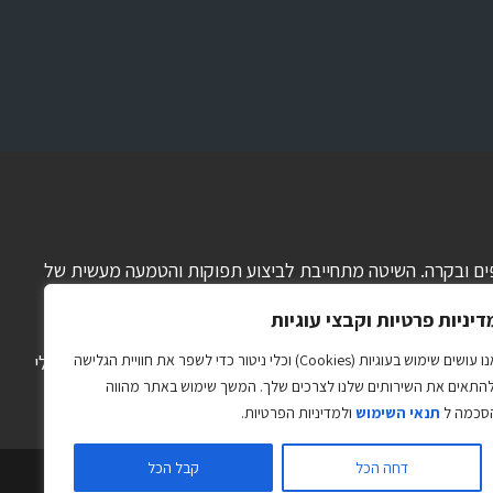
 כספים ובקרה. השיטה מתחייבת לביצוע תפוקות והטמעה מעשית של
דיניות פרטיות וקבצי עוגיות
וח קצר, בינוני וארוך, הכנת תוכנית עבודה מפורטת, ניהול תזרים
אנו עושים שימוש בעוגיות (Cookies) וכלי ניטור כדי לשפר את חוויית הגלישה
המזומנים, ניתוח הנתונים הכספיים של החברה, בנייה ועבודה במסגרת תקציב, תמחור, התייעלות, והכי חשוב יישום והטמעה של ההחלטות ותוכנית העבודה. הצוות המקצועי ב-GPS לעסקים יבנה עבורך כלי
להתאים את השירותים שלנו לצרכים שלך. המשך שימוש באתר מהווה
רטגיות על סמך נתונים ועובדות ולא על בסיס תחושות בטן.
סכמה ל
תנאי השימוש
ולמדיניות הפרטיות.
דחה הכל
קבל הכל