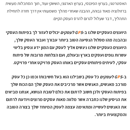
האסטרטגי, בערוץ הפיננסי, בערוץ הארגוני, השיווקי ועוד, תוך הסתכלות מעשית
ברזולוציה מאוד גבוהה, ההבנה שאחרי מהלך משמעותי אין דרך חזרה לתחילת
התהליך, דבר שעלול לגרום להרס העסק הקיים.
היועצים העסקיים שלנו ב-
S לעסקים
P
G
יכולים לעזור לך בפיתוח העסקי
ובהבנה מהו מסלול הנסיעה הטוב ביותר עבורך ועבור העסק שלך,
היועצים העסקיים שלנו ניגשים אליך לעסק עם המון ידע ונסיון בליווי
עשרות גופים ועסקים בארץ ובעולם, ועם הצלחות מרובות של פיתוח
עסקי, לעיתים פיתוחים עסקיים באותו העסק פרויקט אחרי פרויקט.
ב-
S לעסקים
P
G
כל עסק בשבילנו הוא בעל חשיבות! וכמו כן כל עסק
מורכב מאנשים, האנשים אשר מרכיבים את העסק שלך הם הכוח שלך
בפיתוח העסקי ולכן חשוב לרתום את כולם לטובת הנושא, אנחנו מביאים
את הניסיון שלנו כחברה אשר מלווה מאות עסקים מרוצים ויודעת לרתום
את האנשים לעשייה ומתאימה עצמה לעסק המיוחד שלך בצורה הטובה
והמקצועית ביותר.