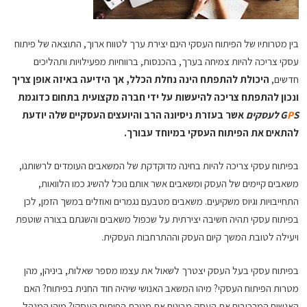
בין מטרותיו של הפיתוח העסקי הינם יצירת ערך לטווח ארוך, התוצאה של פיתוח
עסקי צריכה להיות צמיחה בערך, בהכנסות, ברווחיות מפעילויות ותהליכים
חדשים,
היכולת להתפתח הינה נחלת הכלל, אך הידיעה באיזה אופן צריך
ונכון להתפתח צריכה להיעשות על ידי חברה מקצועית בתחום כדוגמת
S לעסקים
P
G
אשר בעזרת ניסיונה הרב והיועצים העסקיים שלה יודעת
להתאים את הפיתוח העסקי במיוחד עבורך.
בפיתוח עסקי צריכה להיות בחינה מדוקדקת של המשאבים העומדים לרשותנו,
משאבים קיימים של העסק ומשאבים אשר אותם נוכל להשיג כמו הלוואות,
התחייבויות וגיוס משקיעים. משאבים מטבעם נגמרים ואוזלים במשך הזמן, לכן
בפיתוח עסקי תהיה חשיבה יצירתית על שכפול משאבים והשגתם בצורה שוטפת
ויעילה לטובת המשך קיום העסק וההתרחבות העסקית.
בפיתוח עסקי בעל העסק יצטרך לשאול את עצמו מספר שאלות, ביניהן, מהן
מטרות הפיתוח העסקי? מיהו המשאב האנושי שיהיה חוד החנית בפיתוח? האם
האנשים המרכיבים את העסק מבינים את מטרת הפיתוח העסקי? מיהו המנהל