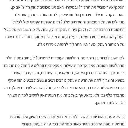
העסקי אשר מוביל את ההליך? ובמיקרו- האם אנו מכוונים לשוק חדש? אם כן,
האם זה קהל חדש? במידה וכן הניתוח יצטרך להיות שונה. כמו כן, האם אנו
מגדילים את סל המוצרים והשירותים שלנו? האם הפיתוח העסקי יכול לכלול
התמזגות הרחבה לחו"ל? (לינק פיתוח עסקי חו"ל), ועוד. על פי תשובותיו של בעל
העסק והשותפים במידה וישנם, בעל העסק יכול להיות ממוקד מטרה יותר באופיו
של הפיתוח העסקי מטרותיו והתהליך להשגת מטרות אלה.
לכן חשוב לבדוק בין היתר מהן החלופות העומדות לרשותנו? לעיתים נפסול חלק
מהחלופות הטובות מאד אך פחות יעילות ואפקטיביות ונחליט על החלופה הנכונה
ביותר תוך התחשבות בהון האנושי, המשאבים, ההיתכנות, ובדיקת הכדאיות-
בנושא זה צריך לתת את הדעת שעסקים רבים רצים וניגשים לבצע פיתוח עסקי
אך בסופו של יום לא בדקו מהי הכדאיות לביצוע מהלך שכזה. לעיתים מהלך כזה
מתברר כלא נכון ולא כדאי, אך בשלב זה, את הנעשה אין להשיב למרות הצורך
הגדול לחזור ולתקן.
כבעל עסק, האחריות היא שלך לשכור את האנשים בעלי הניסיון, אלה שהגיעו
מהשטח. מפת הדרכים תהיה מאוד מפורטת בכל ערוץ בעסק, בערוץ