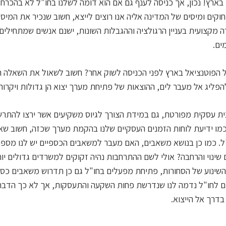
בארץ! נכון, אך כניסה לענף גם אם הוא דומה לשלנו בחו"ל לא בהכרח 
 חוקים ומיסים של המדינה אליה אנו רוצים לייצא, חשוב שנכיר את המיס
ה מקצועית בעניין הרגולציה וההגבלות השונות, ישנם אנשים שמתחיל
ים.
 הפוטנציאל בארץ לפני הכניסה לשוק אחר? חשוב לשאול את השאלה הז
פליג אל מעבר לים, ההוצאות של פתיחת מערך יצוא הן גדולות ויקרות,
ית עסקית מפורטת, גם במידת הצורך לגיוס משקיעים אשר ירצו להתרש
כמו ידיעת לוחות הזמנים העסקיים שלנו בהקמת מערך שכזה, חשוב ש
ל. כמו כן בנושא משאבים, האם מעבר למשאבים הכספיים יש לנו מספי
נוי והרחבה? אולי לשם ההתרחבות נהיה זקוקים למשרדים גדולים יותר 
 השינוע של הסחורות, פתיחת מפעלים בחו"ל גם כן תדרוש משאבים כספ
 לחו"ל נדמה לנו שנדרשת פחות השקעה והתעסקות, אך לא כך הדבר, ו
דרך אל הייצוא.