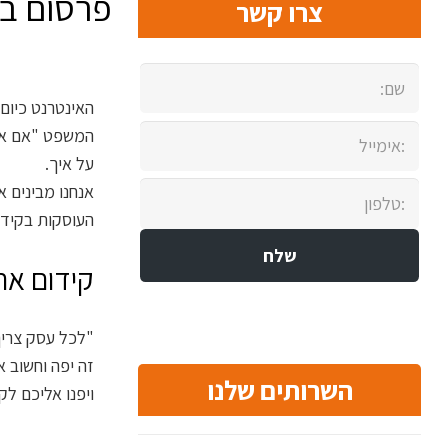
פרסום בא
צרו קשר
האינטרנט כיום 
המשפט "אם אתה
על איך.
אנחנו מבינים 
העוסקות בקידו
קידום את
"לכל עסק צריך
זה יפה וחשוב א
השרותים שלנו
ויפנו אליכם לק