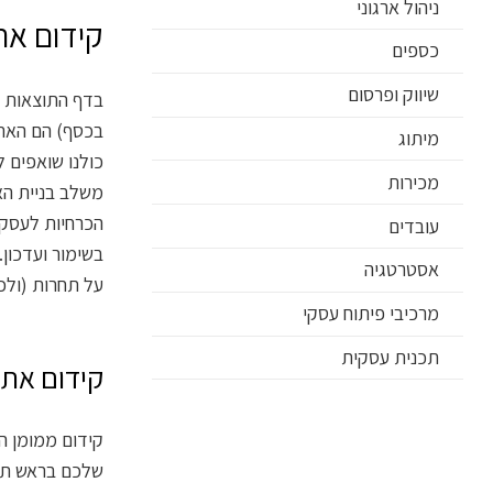
ניהול ארגוני
קידום את
כספים
שיווק ופרסום
בדף התוצאות ב
בכסף) הם האתר
מיתוג
כולנו שואפים ל
מכירות
משלב בניית הא
הכרחיות לעסק ש
עובדים
בשימור ועדכון.
אסטרטגיה
על תחרות (ולכ
מרכיבי פיתוח עסקי
תכנית עסקית
קידום אתר
קידום ממומן ה
שלכם בראש תוצ