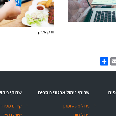
וורקהוליק
Share
Email
Twitt
Face
פים
שרותי ניהול ארגוני נוספים
שרותי ניהול
ניהול משא ומתן
קידום מכירות
ניהול צוות
שיווק במייל