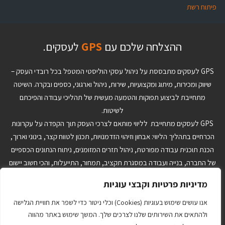
פיתוח רשת
ההצלחה שלכם עם
GPS
לעסקים.
GPS לעסקים מתבססת על ניהול עסקי הוליסטי המטפל בכל רובדי העסק –
שיווק ומכירות, מיתוג ומקצועיות, שירות, ניהול וארגוני, כספים ובקרה. השיטה
מתחייבת לביצוע תפוקות והטמעה מעשית של תהליכי עבודה והפיכתם
לשיטות.
GPS לעסקים מתחייבת לליווי מותאם לצרכי העסק תוך הקפדה על עקרונות
הכרחיים בתהליך הליווי: אבחון וזיהוי הזדמנויות, תכנון לטווח קצר, בינוני וארוך,
הכנת תוכנית עבודה מפורטת, ניהול תזרים המזומנים, ניתוח הנתונים הכספיים
של החברה, בנייה ועבודה במסגרת תקציב, תמחור, התייעלות, והכי חשוב יישום
והטמעה של ההחלטות ותוכנית העבודה. הצוות המקצועי ב-GPS לעסקים יבנה
מדיניות פרטיות וקבצי עוגיות
עבורך כלי ניהול מותאמים אישית שיאפשרו לך לנהל את העסק בצורה טובה
יותר בתהליכי היום יום ויתרה מזו יתנו לך יכולת לקבל החלטות אסטרטגיות על
אנו עושים שימוש בעוגיות (Cookies) וכלי ניטור כדי לשפר את חוויית הגלישה
סמך נתונים ועובדות ולא על בסיס תחושות בטן.
ולהתאים את השירותים שלנו לצרכים שלך. המשך שימוש באתר מהווה