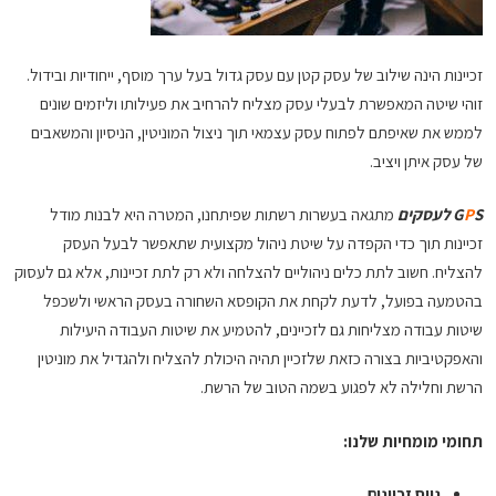
זכיינות הינה שילוב של עסק קטן עם עסק גדול בעל ערך מוסף, ייחודיות ובידול.
זוהי שיטה המאפשרת לבעלי עסק מצליח להרחיב את פעילותו וליזמים שונים
לממש את שאיפתם לפתוח עסק עצמאי תוך ניצול המוניטין, הניסיון והמשאבים
של עסק איתן ויציב.
S לעסקים
P
G
מתגאה בעשרות רשתות שפיתחנו, המטרה היא לבנות מודל
זכיינות תוך כדי הקפדה על שיטת ניהול מקצועית שתאפשר לבעל העסק
להצליח. חשוב לתת כלים ניהוליים להצלחה ולא רק לתת זכיינות, אלא גם לעסוק
בהטמעה בפועל, לדעת לקחת את הקופסא השחורה בעסק הראשי ולשכפל
שיטות עבודה מצליחות גם לזכיינים, להטמיע את שיטות העבודה היעילות
והאפקטיביות בצורה כזאת שלזכיין תהיה היכולת להצליח ולהגדיל את מוניטין
הרשת וחלילה לא לפגוע בשמה הטוב של הרשת.
תחומי מומחיות שלנו:
גיוס זכיינים