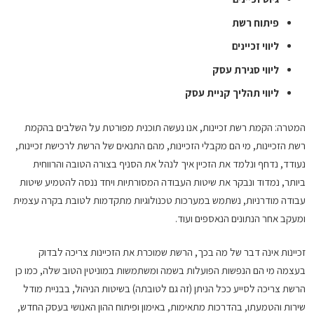
פיתוח רשת
ליווי זכיינים
ליווי סגירת עסק
ליווי תהליך קניית עסק
המטרה: הקמת רשת זכיינות, אנו נעשה תוכנית מפורטת על השלבים בהקמת
רשת הזכיינות, מי הם מקבלי הזכיינות, מהם התנאים של הרשת לרכישת זכיינות,
נעודד, נדחף ונלמד את הזכיין איך לנהל את הסניף בצורה הטובה והרווחית
ביותר, נמדוד ונבקר את שיטות העבודה המסורתיות ויחד ננסה להטמיע שיטות
עבודה מודרניות, נשתמש במערכות טכנולוגיות מתקדמות לטובת בקרה עצמית
ומעקב אחר הנתונים הנאספים ועוד.
זכיינות אינה דבר של מה בכך, הרשת שמוכרת את הזכיינות צריכה לבדוק
בעצמה מי הם הנפשות הפועלות בשמה ומשתמשות במוניטין הטוב שלה, כמו כן
הרשת צריכה לסייע ככל הניתן (זה גם לטובתה) בשיטות הניהול, בבניית מודל
שירות והטמעתו, בהדרכות מתאימות, באימון ופיתוח ההון האנושי בעסק החדש,