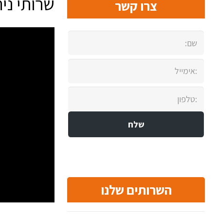
שרותי ני
צרו קשר
השרותים שלנו