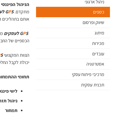
ניהול ארגוני
הניהול הפיננסי
ב
מתקדם.
S לעסקים
P
G
כספים
אותם בתהליכים ה
שיווק ופרסום
מיתוג
S
P
G
לעסקים
מת
הכספיים של החברה
מכירות
עובדים
הצוות המקצועי
S
P
יכולת לקבל החלט
אסטרטגיה
מרכיבי פיתוח עסקי
תחומי ההתמחות
תכנית עסקית
ליווי פיננ
ניהול תזר
תמחור