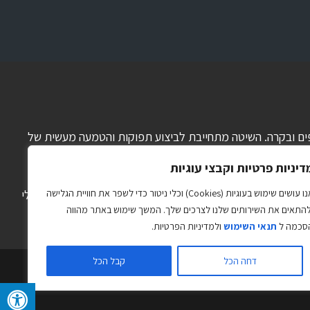
 כספים ובקרה. השיטה מתחייבת לביצוע תפוקות והטמעה מעשית של
דיניות פרטיות וקבצי עוגיות
וח קצר, בינוני וארוך, הכנת תוכנית עבודה מפורטת, ניהול תזרים
אנו עושים שימוש בעוגיות (Cookies) וכלי ניטור כדי לשפר את חוויית הגלישה
המזומנים, ניתוח הנתונים הכספיים של החברה, בנייה ועבודה במסגרת תקציב, תמחור, התייעלות, והכי חשוב יישום והטמעה של ההחלטות ותוכנית העבודה. הצוות המקצועי ב-GPS לעסקים יבנה עבורך כלי
להתאים את השירותים שלנו לצרכים שלך. המשך שימוש באתר מהווה
רטגיות על סמך נתונים ועובדות ולא על בסיס תחושות בטן.
סכמה ל
תנאי השימוש
ולמדיניות הפרטיות.
דחה הכל
קבל הכל