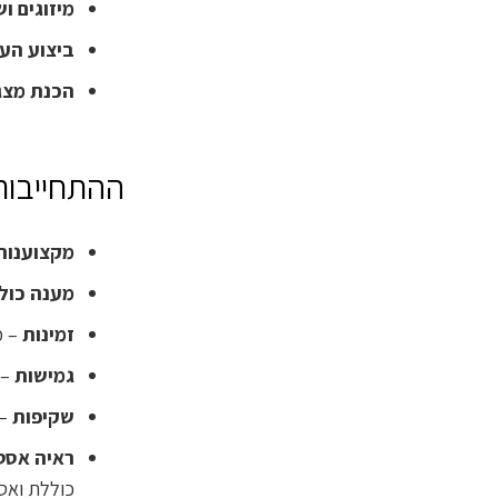
מיזוגים ו
ביצוע הער
הכנת מצג
ההתחייבות 
מקצוענות ו
מענה כול
זמינות
– מ
גמישות
– 
שקיפות
– 
ראיה אסט
כוללת ואס