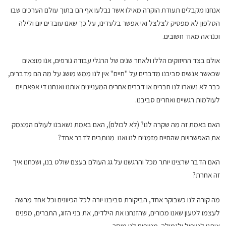
אנחנו מקבלים תעודת הוקרה מאילו אשר נבלעו אף הם בתוך עולם הערכים שבו
הטלפון לא מפסיק לצלצל ואי אפשר בלעדינו, על כך שאנו עובדים יום ולילה
וכנראה מאוד חשובים.
אולם בצד החיזוקים הללו ולאחר שנים של הרגלי עבודה גורפים, אנו מוצאים
שכאשר אנשים סביבנו מדברים על "חיים" אין לנו ממש מושג על מה הם מדברים,
כבר לא נשארו לנו חברים או דברים אחרים המעניינים אותנו ואנחנו די אפאתיים
לעולמות רגשיים ואחרים סביבנו.
האם באמת זה מה שקרה לנו? (לא לכולם), האם באמת נשאבנו לעולם המצמק
את האפשרויות שהחיים מזמנים לנו ואנו מנותבים לדבר אחד?
האם הדבר שרצינו יותר מכל והרגשנו על גג העולם בעצם שולט בנו, ושכחנו איך
זה אחרת?
מה קורה לנו כשבוקר אחד, הביקורת סביבנו יורה לכל הכיוונים וכל אחד מרשה
לעצמו לטעון שאנו מכורים, שהזנחנו את הילדים, את בני הזוג, החברים, מפנים
אותנו לטיפול ולגמילה. מטיפים לנו מוסר.