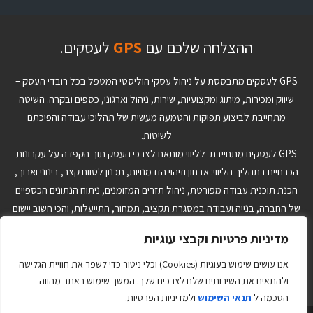
ההצלחה שלכם עם
GPS
לעסקים.
GPS לעסקים מתבססת על ניהול עסקי הוליסטי המטפל בכל רובדי העסק –
שיווק ומכירות, מיתוג ומקצועיות, שירות, ניהול וארגוני, כספים ובקרה. השיטה
מתחייבת לביצוע תפוקות והטמעה מעשית של תהליכי עבודה והפיכתם
לשיטות.
GPS לעסקים מתחייבת לליווי מותאם לצרכי העסק תוך הקפדה על עקרונות
הכרחיים בתהליך הליווי: אבחון וזיהוי הזדמנויות, תכנון לטווח קצר, בינוני וארוך,
הכנת תוכנית עבודה מפורטת, ניהול תזרים המזומנים, ניתוח הנתונים הכספיים
של החברה, בנייה ועבודה במסגרת תקציב, תמחור, התייעלות, והכי חשוב יישום
והטמעה של ההחלטות ותוכנית העבודה. הצוות המקצועי ב-GPS לעסקים יבנה
מדיניות פרטיות וקבצי עוגיות
עבורך כלי ניהול מותאמים אישית שיאפשרו לך לנהל את העסק בצורה טובה
יותר בתהליכי היום יום ויתרה מזו יתנו לך יכולת לקבל החלטות אסטרטגיות על
אנו עושים שימוש בעוגיות (Cookies) וכלי ניטור כדי לשפר את חוויית הגלישה
סמך נתונים ועובדות ולא על בסיס תחושות בטן.
ולהתאים את השירותים שלנו לצרכים שלך. המשך שימוש באתר מהווה
הסכמה ל
תנאי השימוש
ולמדיניות הפרטיות.