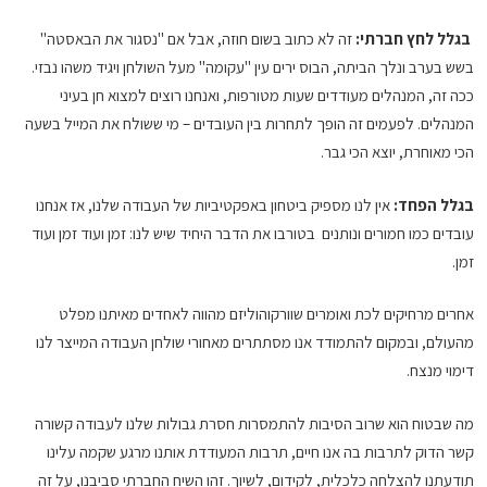
בגלל לחץ חברתי:
זה לא כתוב בשום חוזה, אבל אם "נסגור את הבאסטה"
בשש בערב ונלך הביתה, הבוס ירים עין "עקומה" מעל השולחן ויגיד משהו נבזי.
ככה זה, המנהלים מעודדים שעות מטורפות, ואנחנו רוצים למצוא חן בעיני
המנהלים. לפעמים זה הופך לתחרות בין העובדים – מי ששולח את המייל בשעה
הכי מאוחרת, יוצא הכי גבר.
בגלל הפחד:
אין לנו מספיק ביטחון באפקטיביות של העבודה שלנו, אז אנחנו
עובדים כמו חמורים ונותנים בטורבו את הדבר היחיד שיש לנו: זמן ועוד זמן ועוד
זמן.
אחרים מרחיקים לכת ואומרים שוורקוהוליזם מהווה לאחדים מאיתנו מפלט
מהעולם, ובמקום להתמודד אנו מסתתרים מאחורי שולחן העבודה המייצר לנו
דימוי מנצח.
מה שבטוח הוא שרוב הסיבות להתמסרות חסרת גבולות שלנו לעבודה קשורה
קשר הדוק לתרבות בה אנו חיים, תרבות המעודדת אותנו מרגע שקמה עלינו
תודעתנו להצלחה כלכלית, לקידום, לשיוך. זהו השיח החברתי סביבנו, על זה