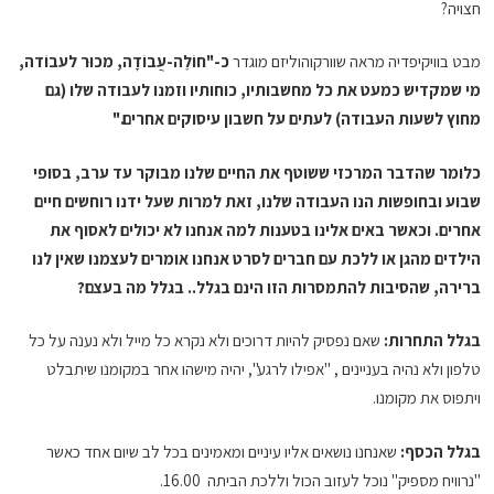
חצויה?
מבט בוויקיפדיה מראה שוורקוהוליזם מוגדר
כ-"חוֹלֶה-עֲבוֹדָה, מכוּר לעבוֹדה,
מי שמקדיש כמעט את כל מחשבותיו, כוחותיו וזמנו לעבודה שלו (גם
מחוץ לשעות העבודה) לעתים על חשבון עיסוקים אחרים."
כלומר שהדבר המרכזי ששוטף את החיים שלנו מבוקר עד ערב, בסופי
שבוע ובחופשות הנו העבודה שלנו, זאת למרות שעל ידנו רוחשים חיים
אחרים. וכאשר באים אלינו בטענות למה אנחנו לא יכולים לאסוף את
הילדים מהגן או ללכת עם חברים לסרט אנחנו אומרים לעצמנו שאין לנו
ברירה, שהסיבות להתמסרות הזו הינם בגלל.. בגלל מה בעצם?
בגלל התחרות:
שאם נפסיק להיות דרוכים ולא נקרא כל מייל ולא נענה על כל
טלפון ולא נהיה בעניינים , "אפילו לרגע", יהיה מישהו אחר במקומנו שיתבלט
ויתפוס את מקומנו.
בגלל הכסף:
שאנחנו נושאים אליו עיניים ומאמינים בכל לב שיום אחד כאשר
"נרוויח מספיק" נוכל לעזוב הכול וללכת הביתה 16.00.