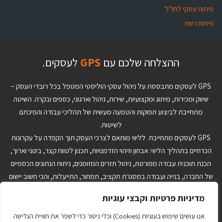
פיתוח עסקי לחו"ל
פיתוח רשת
ההצלחה שלכם עם
GPS
לעסקים.
GPS לעסקים מתבססת על ניהול עסקי הוליסטי המטפל בכל רובדי העסק –
שיווק ומכירות, מיתוג ומקצועיות, שירות, ניהול וארגוני, כספים ובקרה. השיטה
מתחייבת לביצוע תפוקות והטמעה מעשית של תהליכי עבודה והפיכתם
לשיטות.
GPS לעסקים מתחייבת לליווי מותאם לצרכי העסק תוך הקפדה על עקרונות
הכרחיים בתהליך הליווי: אבחון וזיהוי הזדמנויות, תכנון לטווח קצר, בינוני וארוך,
הכנת תוכנית עבודה מפורטת, ניהול תזרים המזומנים, ניתוח הנתונים הכספיים
של החברה, בנייה ועבודה במסגרת תקציב, תמחור, התייעלות, והכי חשוב יישום
והטמעה של ההחלטות ותוכנית העבודה. הצוות המקצועי ב-GPS לעסקים יבנה
מדיניות פרטיות וקבצי עוגיות
עבורך כלי ניהול מותאמים אישית שיאפשרו לך לנהל את העסק בצורה טובה
יותר בתהליכי היום יום ויתרה מזו יתנו לך יכולת לקבל החלטות אסטרטגיות על
אנו עושים שימוש בעוגיות (Cookies) וכלי ניטור כדי לשפר את חוויית הגלישה